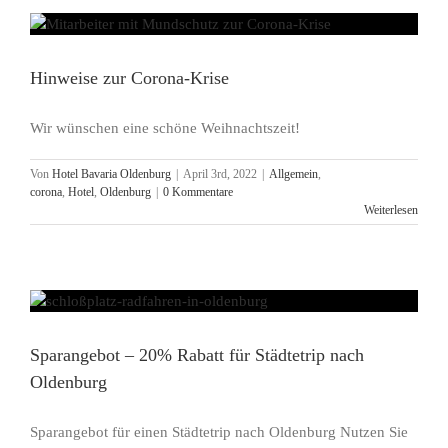
Hinweise zur Corona-Krise
Wir wünschen eine schöne Weihnachtszeit!
Von
Hotel Bavaria Oldenburg
|
April 3rd, 2022
|
Allgemein
,
corona
,
Hotel
,
Oldenburg
|
0 Kommentare
Weiterlesen
Sparangebot – 20% Rabatt für Städtetrip nach
Oldenburg
Sparangebot für einen Städtetrip nach Oldenburg Nutzen Sie