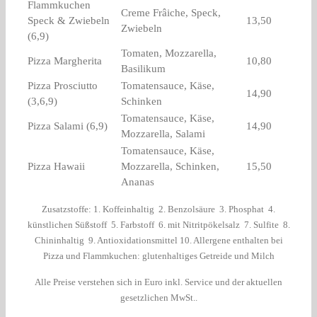
Flammkuchen
Creme Frâiche, Speck,
Speck & Zwiebeln
13,50
Zwiebeln
(6,9)
Tomaten, Mozzarella,
Pizza Margherita
10,80
Basilikum
Pizza Prosciutto
Tomatensauce, Käse,
14,90
(3,6,9)
Schinken
Tomatensauce, Käse,
Pizza Salami (6,9)
14,90
Mozzarella, Salami
Tomatensauce, Käse,
Pizza Hawaii
Mozzarella, Schinken,
15,50
Ananas
Zusatzstoffe: 1. Koffeinhaltig 2. Benzolsäure 3. Phosphat 4.
künstlichen Süßstoff 5. Farbstoff 6. mit Nitritpökelsalz 7. Sulfite 8.
Chininhaltig 9. Antioxidationsmittel 10. Allergene enthalten bei
Pizza und Flammkuchen: glutenhaltiges Getreide und Milch
Alle Preise verstehen sich in Euro inkl. Service und der aktuellen
gesetzlichen MwSt..