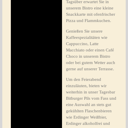
Tagsüber erwartet Sie in
unserem Bistro eine kleine
Snackkarte mit ofenfrischer
Pizza und Flammkuchen.
Genießen Sie unsere
Kaffeespezialitäten wie
Cappuccino, Latte
Macchiato oder einen Café
Choco in unserem Bistro
oder bei gutem Wetter auch
gerne auf unserer Terrasse.
Um den Feierabend
einzuläuten, bieten wir
weiterhin in unser Tagesbar
Bitburger Pils vom Fass und
eine Auswahl an stets gut
gekühlten Flaschenbieren
wie Erdinger Weißbier,
Erdinger alkoholfrei und