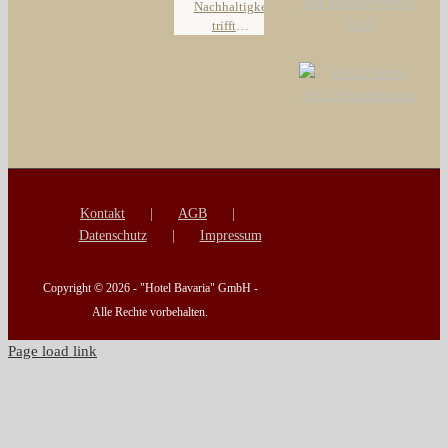
Oldenburg
Nachhaltigkeit
2026
trifft
Stadthotel
Kontakt
AGB
Datenschutz
Impressum
Copyright ©
2026 - "Hotel Bavaria" GmbH -
Alle Rechte vorbehalten.
Page load link