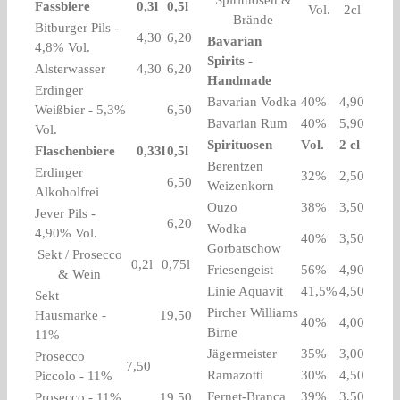
Fassbiere
0,3l
0,5l
Vol.
2cl
Brände
Bitburger Pils -
4,30
6,20
Bavarian
4,8% Vol.
Spirits -
Alsterwasser
4,30
6,20
Handmade
Erdinger
Bavarian Vodka
40%
4,90
Weißbier - 5,3%
6,50
Bavarian Rum
40%
5,90
Vol.
Spirituosen
Vol.
2 cl
Flaschenbiere
0,33l
0,5l
Berentzen
Erdinger
32%
2,50
6,50
Weizenkorn
Alkoholfrei
Ouzo
38%
3,50
Jever Pils -
6,20
Wodka
4,90% Vol.
40%
3,50
Gorbatschow
Sekt / Prosecco
0,2l
0,75l
Friesengeist
56%
4,90
& Wein
Linie Aquavit
41,5%
4,50
Sekt
Pircher Williams
Hausmarke -
19,50
40%
4,00
Birne
11%
Jägermeister
35%
3,00
Prosecco
7,50
Ramazotti
30%
4,50
Piccolo - 11%
Fernet-Branca
39%
3,50
Prosecco - 11%
19,50