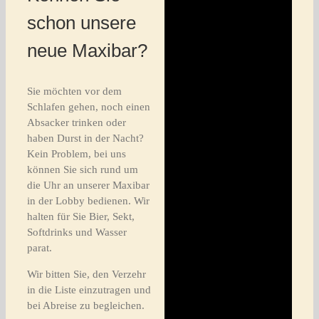
schon unsere
neue Maxibar?
Sie möchten vor dem
Schlafen gehen, noch einen
Absacker trinken oder
haben Durst in der Nacht?
Kein Problem, bei uns
können Sie sich rund um
die Uhr an unserer Maxibar
in der Lobby bedienen. Wir
halten für Sie Bier, Sekt,
Softdrinks und Wasser
parat.
Wir bitten Sie, den Verzehr
in die Liste einzutragen und
bei Abreise zu begleichen.