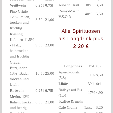
Asbach Uralt
38%
3,50
Weißwein
0,25l
0,75l
Remy-Martin
Pino Grigio
40%
5,50
V.S.O.P.
12%- Italien,
8,50
21,00
trocken und
fruchtig
Alle Spirituosen
Riesling
als Longdrink plus
Kabinett 11,5%
- Pfalz,
9,50
23,00
2,20 €
halbtrocken
und fruchtig
Grauer
Longdrinks
Vol.
0,2l
Burgunder
Aperol-Spritz
13%- Baden,
10,50
25,00
11%
8,50
(5,8)
trocken und
Likör
Vol.
4cl
leicht
Baileys auf Eis
Rotwein
0,25l
0,75l
17%
4,90
(1,5)
Merlot, 12% -
Kaffee & mehr
Italien, trocken
8,50
21,00
Café Crema
Tasse
3,20
und beerig