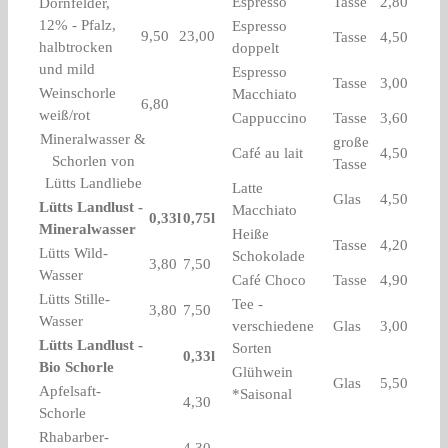
Espresso
Tasse
2,80
Dornfelder,
12% - Pfalz,
Espresso
9,50
23,00
Tasse
4,50
halbtrocken
doppelt
und mild
Espresso
Tasse
3,00
Weinschorle
Macchiato
6,80
weiß/rot
Cappuccino
Tasse
3,60
Mineralwasser &
große
Café au lait
4,50
Schorlen von
Tasse
Lütts Landliebe
Latte
Glas
4,50
Lütts Landlust -
Macchiato
0,33l
0,75l
Mineralwasser
Heiße
Tasse
4,20
Lütts Wild-
Schokolade
3,80
7,50
Wasser
Café Choco
Tasse
4,90
Lütts Stille-
Tee -
3,80
7,50
Wasser
verschiedene
Glas
3,00
Lütts Landlust -
Sorten
0,33l
Bio Schorle
Glühwein
Glas
5,50
Apfelsaft-
*Saisonal
4,30
Schorle
Rhabarber-