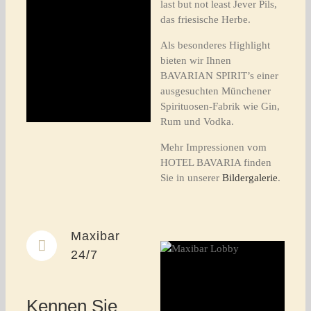
last but not least Jever Pils,
das friesische Herbe.
Als besonderes Highlight
bieten wir Ihnen
BAVARIAN SPIRIT’s einer
ausgesuchten Münchener
Spirituosen-Fabrik wie Gin,
Rum und Vodka.
Mehr Impressionen vom
HOTEL BAVARIA finden
Sie in unserer
Bildergalerie
.
Maxibar
24/7
Kennen Sie