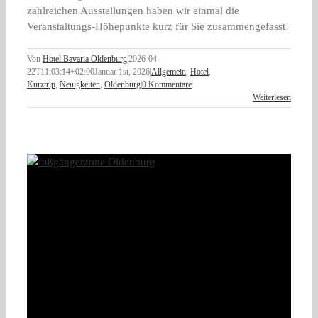
zahlreichen Ausstellungen haben wir einmal die
Veranstaltungs-Höhepunkte kurz für Sie zusammengefasst!
Von
Hotel Bavaria Oldenburg
|
2026-04-
22T11:03:14+02:00
Januar 1st, 2026
|
Allgemein
,
Hotel
,
Kurztrip
,
Neuigkeiten
,
Oldenburg
|
0 Kommentare
Weiterlesen