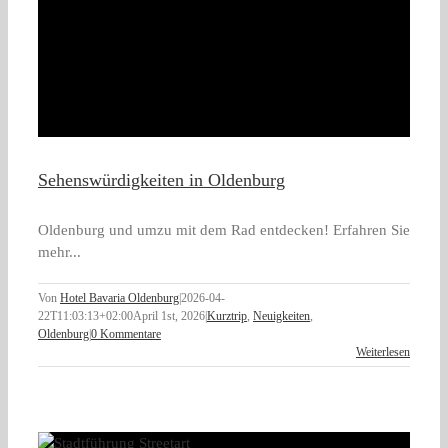
Sehenswürdigkeiten in Oldenburg
Oldenburg und umzu mit dem Rad entdecken! Erfahren Sie
mehr...
Von
Hotel Bavaria Oldenburg
|
2026-04-
22T11:03:13+02:00
April 1st, 2026
|
Kurztrip
,
Neuigkeiten
,
Oldenburg
|
0 Kommentare
Weiterlesen