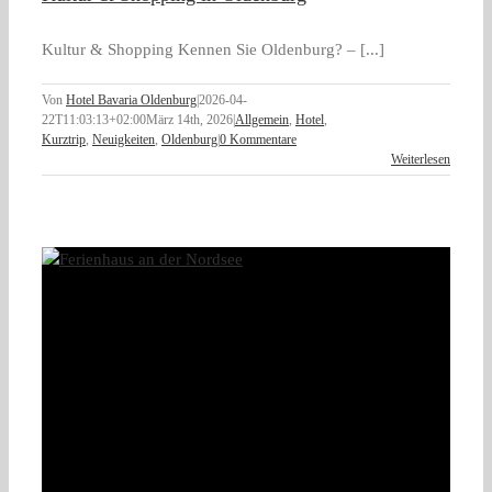
Kultur & Shopping Kennen Sie Oldenburg? – [...]
Von
Hotel Bavaria Oldenburg
|
2026-04-
22T11:03:13+02:00
März 14th, 2026
|
Allgemein
,
Hotel
,
Kurztrip
,
Neuigkeiten
,
Oldenburg
|
0 Kommentare
Weiterlesen