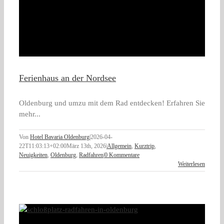
Ferienhaus an der Nordsee
Oldenburg und umzu mit dem Rad entdecken! Erfahren Sie
mehr...
Von
Hotel Bavaria Oldenburg
|
2026-04-
22T11:03:13+02:00
März 13th, 2026
|
Allgemein
,
Kurztrip
,
Neuigkeiten
,
Oldenburg
,
Radfahren
|
0 Kommentare
Weiterlesen