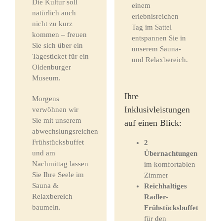
Die Kultur soll
einem
natürlich auch
erlebnisreichen
nicht zu kurz
Tag im Sattel
kommen – freuen
entspannen Sie in
Sie sich über ein
unserem Sauna-
Tagesticket für ein
und Relaxbereich.
Oldenburger
Museum.
Ihre
Morgens
Inklusivleistungen
verwöhnen wir
Sie mit unserem
auf einen Blick:
abwechslungsreichen
Frühstücksbuffet
2
und am
Übernachtungen
Nachmittag lassen
im komfortablen
Sie Ihre Seele im
Zimmer
Sauna &
Reichhaltiges
Relaxbereich
Radler-
baumeln.
Frühstücksbuffet
für den