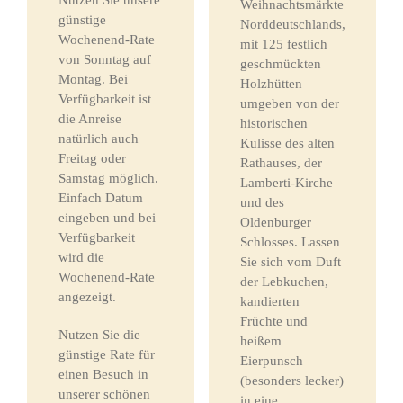
Nutzen Sie unsere
Weihnachtsmärkte
günstige
Norddeutschlands,
Wochenend-Rate
mit 125 festlich
von Sonntag auf
geschmückten
Montag. Bei
Holzhütten
Verfügbarkeit ist
umgeben von der
die Anreise
historischen
natürlich auch
Kulisse des alten
Freitag oder
Rathauses, der
Samstag möglich.
Lamberti-Kirche
Einfach Datum
und des
eingeben und bei
Oldenburger
Verfügbarkeit
Schlosses. Lassen
wird die
Sie sich vom Duft
Wochenend-Rate
der Lebkuchen,
angezeigt.
kandierten
Früchte und
Nutzen Sie die
heißem
günstige Rate für
Eierpunsch
einen Besuch in
(besonders lecker)
unserer schönen
in eine