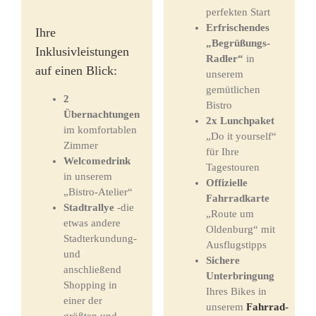
perfekten Start
Erfrischendes
Ihre
„Begrüßungs-
Inklusivleistungen
Radler“
in
auf einen Blick:
unserem
gemütlichen
2
Bistro
Übernachtungen
2x Lunchpaket
im komfortablen
„Do it yourself“
Zimmer
für Ihre
Welcomedrink
Tagestouren
in unserem
Offizielle
„Bistro-Atelier“
Fahrradkarte
Stadtrallye
-die
„Route um
etwas andere
Oldenburg“ mit
Stadterkundung-
Ausflugstipps
und
Sichere
anschließend
Unterbringung
Shopping in
Ihres Bikes in
einer der
unserem
Fahrrad-