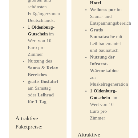
größten und
Hotel
schönsten
Wellness pur
im
Fußgängerzonen
Sauna- und
Deutschlands.
Entspannungsbereich
1
Oldenburg-
Gratis
Gutschein
im
Saunatasche
mit
Wert von 10
Leihbademantel
Euro pro
und Saunatuch
Zimmer
Nutzung der
Nutzung des
Infrarot-
Sauna & Relax
Wärmekabine
Bereiches
zur
gratis Busfahrt
Muskelregeneration
am Samstag
1
Oldenburg-
oder
Leihrad
Gutschein
im
für 1 Tag
Wert von 10
Euro pro
Attraktive
Zimmer
Paketpreise:
Attraktive