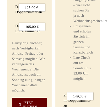
– vielleicht
Preis im
125,00 €
suchen Sie
Doppelzimmer ab
ja nach
Weihnachtsgeschenke
Preis im
Entspannen
105,00 €
Einzelzimmer ab
und erholen
Sie sich im
großen
Ganzjährig buchbar,
Sauna- und
nach Verfügbarkeit.
Relaxbereich
Anreise: Freitag oder
Late Check-
Samstag möglich. Wir
out am
verlängern das
Sonntag bis
Wochenende! Die
13.00 Uhr
Anreise ist auch am
möglich
Sonntag zur günstigen
Wochenend-Rate
möglich.
Preis pro Person
149,00 €
im Doppelzimmer
JETZT
ab
BUCHEN