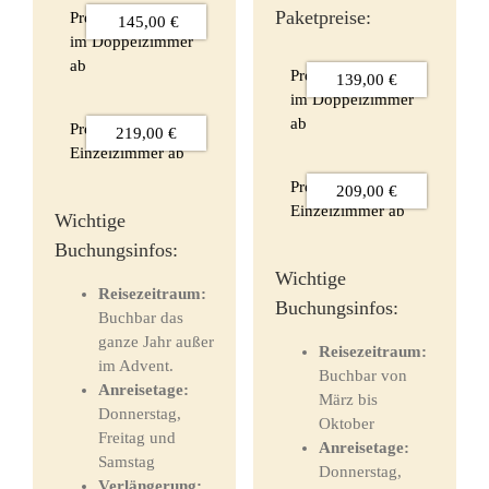
Paketpreise:
Preis pro Person
145,00 €
im Doppelzimmer
ab
Preis pro Person
139,00 €
im Doppelzimmer
ab
Preis im
219,00 €
Einzelzimmer ab
Preis im
209,00 €
Einzelzimmer ab
Wichtige
Buchungsinfos:
Wichtige
Reisezeitraum:
Buchungsinfos:
Buchbar das
ganze Jahr außer
Reisezeitraum:
im Advent.
Buchbar von
Anreisetage:
März bis
Donnerstag,
Oktober
Freitag und
Anreisetage:
Samstag
Donnerstag,
Verlängerung: