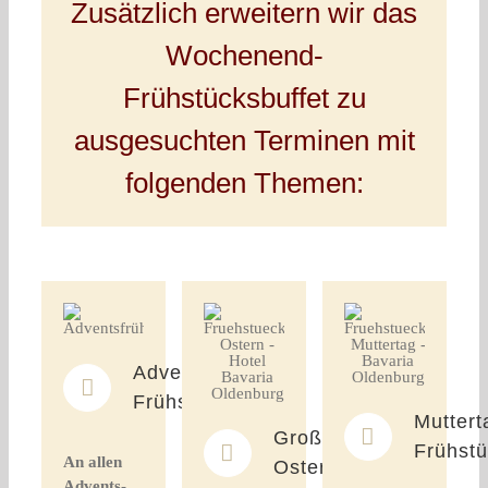
Zusätzlich erweitern wir das
Wochenend-
Frühstücksbuffet zu
ausgesuchten Terminen mit
folgenden Themen:
Advents-
Frühstück
Muttert
Großes
Frühst
An allen
Osterfrühstück
Advents-