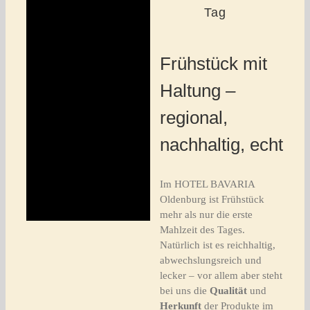
Tag
Frühstück mit
Haltung –
regional,
nachhaltig, echt
Im HOTEL BAVARIA
Oldenburg ist Frühstück
mehr als nur die erste
Mahlzeit des Tages.
Natürlich ist es reichhaltig,
abwechslungsreich und
lecker – vor allem aber steht
bei uns die
Qualität
und
Herkunft
der Produkte im