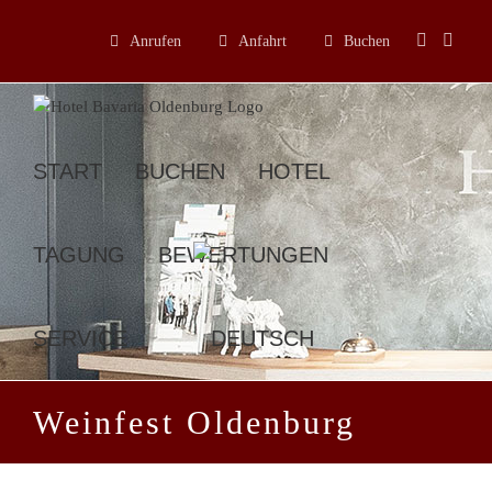
Zum
Inhalt
Anrufen
Anfahrt
Buchen
springen
START
BUCHEN
HOTEL
TAGUNG
BEWERTUNGEN
SERVICE
Weinfest Oldenburg