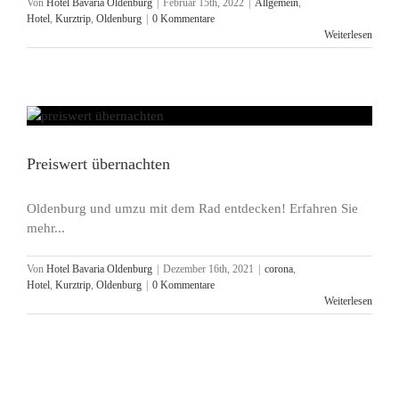
Von
Hotel Bavaria Oldenburg
|
Februar 15th, 2022
|
Allgemein
,
Hotel
,
Kurztrip
,
Oldenburg
|
0 Kommentare
Weiterlesen
Preiswert übernachten
Oldenburg und umzu mit dem Rad entdecken! Erfahren Sie
mehr...
Von
Hotel Bavaria Oldenburg
|
Dezember 16th, 2021
|
corona
,
Hotel
,
Kurztrip
,
Oldenburg
|
0 Kommentare
Weiterlesen