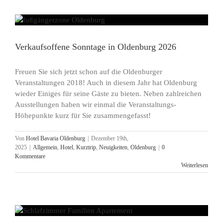
Verkaufsoffene Sonntage in Oldenburg 2026
Freuen Sie sich jetzt schon auf die Oldenburger
Veranstaltungen 2018! Auch in diesem Jahr hat Oldenburg
wieder Einiges für seine Gäste zu bieten. Neben zahlreichen
Ausstellungen haben wir einmal die Veranstaltungs-
Höhepunkte kurz für Sie zusammengefasst!
Von
Hotel Bavaria Oldenburg
|
Dezember 19th,
2025
|
Allgemein
,
Hotel
,
Kurztrip
,
Neuigkeiten
,
Oldenburg
|
0
Kommentare
Weiterlesen