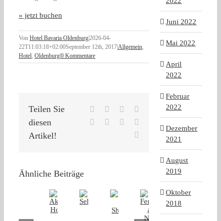
2022
» jetzt buchen
Juni 2022
Von
Hotel Bavaria Oldenburg
|
2026-04-
Mai 2022
22T11:03:18+02:00
September 12th, 2017
|
Allgemein
,
Hotel
,
Oldenburg
|
0 Kommentare
April
2022
Februar
2022
Teilen Sie
Facebook
X
Reddit
LinkedIn
diesen
WhatsApp
Tumblr
Pinterest
Vk
Dezember
E-
Artikel!
2021
Mail
August
2019
Ähnliche Beiträge
Oktober
2018