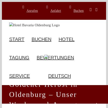
Zum
Inhalt
Anrufen
Anfahrt
Buchen
springen
START
BUCHEN
HOTEL
TAGUNG
BEWERTUNGEN
SERVICE
Goldener Herbst in
Oldenburg – Unser
Wochenend-Arrangement