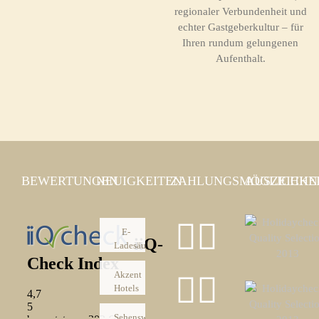
regionaler Verbundenheit und
echter Gastgeberkultur – für
Ihren rundum gelungenen
Aufenthalt.
BEWERTUNGEN
NEUIGKEITEN
ZAHLUNGSMÖGLICHKE
AUSZEICH
E-
Ladesäulen
Akzent
Hotels
Sehenswürdigkeiten