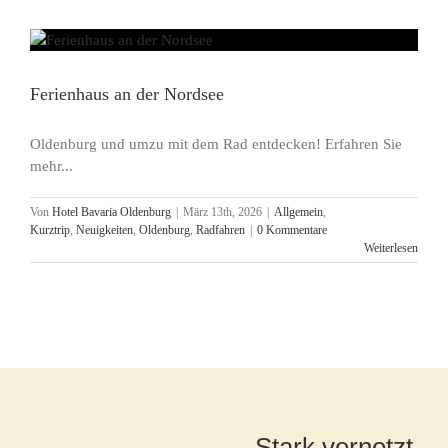
Ferienhaus an der Nordsee
Oldenburg und umzu mit dem Rad entdecken! Erfahren Sie
mehr...
Von
Hotel Bavaria Oldenburg
|
März 13th, 2026
|
Allgemein
,
Kurztrip
,
Neuigkeiten
,
Oldenburg
,
Radfahren
|
0 Kommentare
Weiterlesen
Stark vernetzt.