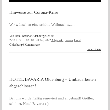
Hinweise zur Corona-Krise
Wir wünschen eine schöne Weihnachtszeit!
Von
Hotel Bavaria Oldenburg
|
2026-04-
22T11:03:16+02:00
April 3rd, 2022
|
Allgemein
,
corona
,
Hotel
,
Oldenburg
|
0 Kommentare
Weiterlesen
HOTEL BAVARIA Oldenburg – Umbauarbeiten
abgeschlossen!
Bei uns wurde fleißig renoviert und angebaut!! Größer,
schöner, Hotel Bavaria ;-)