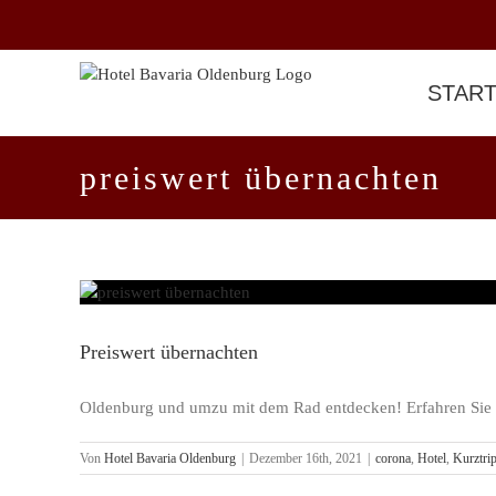
Zum
Inhalt
springen
STAR
preiswert übernachten
Preiswert übernachten
Oldenburg und umzu mit dem Rad entdecken! Erfahren Sie 
Von
Hotel Bavaria Oldenburg
|
Dezember 16th, 2021
|
corona
,
Hotel
,
Kurztri