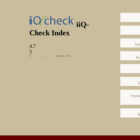
Se
Ku
H
Verka
N