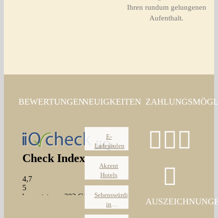
Ihren rundum gelungenen
Aufenthalt.
BEWERTUNGEN
NEUIGKEITEN
ZAHLUNGSMÖGL
E-
Ladesäulen
Akzent
Hotels
Sehenswürdigkeiten
AUSZEICHNUNG
in
Oldenburg