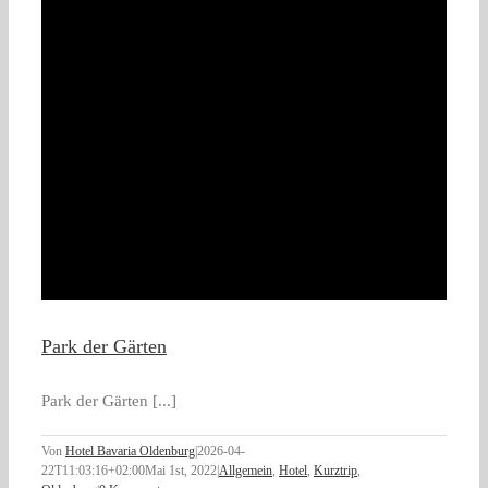
Park der Gärten
Park der Gärten [...]
Von
Hotel Bavaria Oldenburg
|
2026-04-
22T11:03:16+02:00
Mai 1st, 2022
|
Allgemein
,
Hotel
,
Kurztrip
,