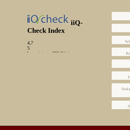
Se
Ku
H
Verka
N