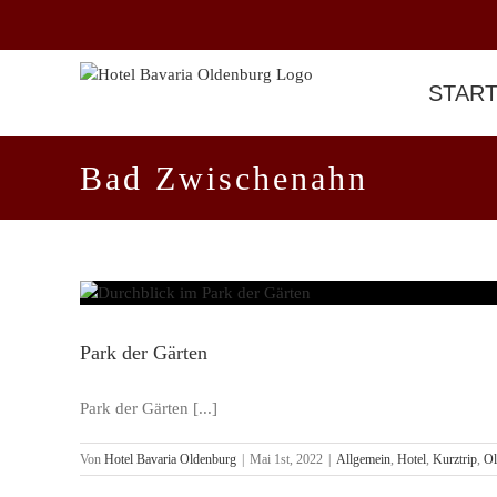
Zum
Inhalt
springen
STAR
Bad Zwischenahn
Park der Gärten
Park der Gärten [...]
Von
Hotel Bavaria Oldenburg
|
Mai 1st, 2022
|
Allgemein
,
Hotel
,
Kurztrip
,
Ol