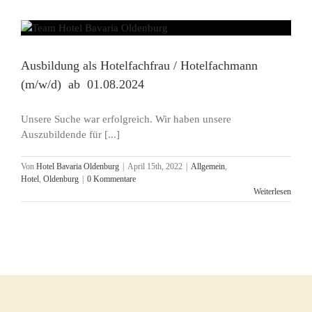
Ausbildung als Hotelfachfrau / Hotelfachmann
(m/w/d) ab 01.08.2024
Unsere Suche war erfolgreich. Wir haben unsere
Auszubildende für [...]
Von
Hotel Bavaria Oldenburg
|
April 15th, 2022
|
Allgemein
,
Hotel
,
Oldenburg
|
0 Kommentare
Weiterlesen