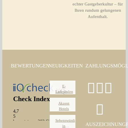
echter Gastgeberkultur – für
Ihren rundum gelungenen
Aufenthalt.
BEWERTUNGEN
NEUIGKEITEN
ZAHLUNGSMÖGL
E-
Ladesäulen
Akzent
Hotels
Sehenswürdigkeiten
AUSZEICHNUNG
in