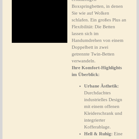
Boxspringbetten, in denen
Sie wie auf Wolken
schlafen. Ein großes Plus an
Flexibilität: Die Betten
lassen sich im
Handumdrehen von einem
Doppelbett in zwei
getrennte Twin-Betten
verwandeln.
Ihre Komfort-Highlights
im Überblick:
Urbane Ästhetik:
Durchdachtes
industrielles Design
mit einem offenen
Kleiderschrank und
integrierter
Kofferablage.
Hell & Ruhig:
Eine