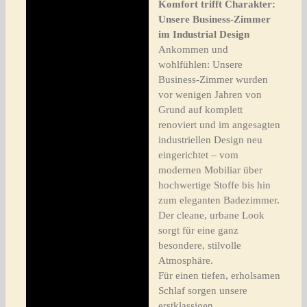
Komfort trifft Charakter:
Unsere Business-Zimmer
im Industrial Design
Ankommen und
wohlfühlen: Unsere
Business-Zimmer wurden
vor wenigen Jahren von
Grund auf komplett
renoviert und im angesagten
industriellen Design neu
eingerichtet – vom
modernen Mobiliar über
hochwertige Stoffe bis hin
zum eleganten Badezimmer.
Der cleane, urbane Look
sorgt für eine ganz
besondere, stilvolle
Atmosphäre.
Für einen tiefen, erholsamen
Schlaf sorgen unsere
erstklassigen