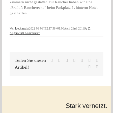
Zimmern nicht gestattet. Für Raucher haben wir eine
„Freiluft-Raucherecke“ beim Parkplatz I , hinterm Hotel
geschaffen.
Von
lueckmedia
|
2022-03-08T12:17:38+01:00
April 23rd, 2019
|
A-Z
,
Allgemein
|
0 Kommentare
Teilen Sie diesen
Facebook
X
Reddit
LinkedIn
WhatsApp
Tumblr
Pinterest
Artikel!
Vk
E-
Mail
Stark vernetzt.