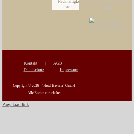
Oldenburg
Nachhaltigkeit
2026
trifft
Stadthotel
Kontakt
AGB
Datenschutz
Impressum
Copyright ©
2026 - "Hotel Bavaria" GmbH -
Alle Rechte vorbehalten.
Page load link