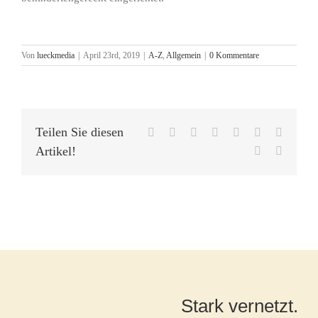
Von
lueckmedia
|
April 23rd, 2019
|
A-Z
,
Allgemein
|
0 Kommentare
Teilen Sie diesen
Facebook
X
Reddit
LinkedIn
WhatsApp
Tumblr
Pinteres
Artikel!
Vk
E-
Mail
Stark vernetzt.