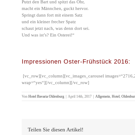
Putzt den Bart und spitzt das Ohr,
macht ein Männchen, guckt hervor.
Springt dann fort mit einem Satz
und ein kleiner frecher Spatz
schaut jetzt nach, was denn dort sei.
Und was ist’s? Ein Osterei!“
Impressionen Oster-Frühstück 2016:
[vc_row][vc_column][vc_images_carousel images=“2716,
wrap=“yes“][/vc_column][/vc_row]
Von
Hotel Bavaria Oldenburg
|
April 14th, 2017
|
Allgemein
,
Hotel
,
Oldenbu
Teilen Sie diesen Artikel!