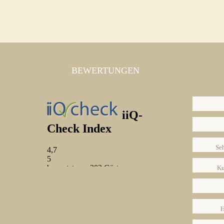
BEWERTUNGEN
Se
Ku
H