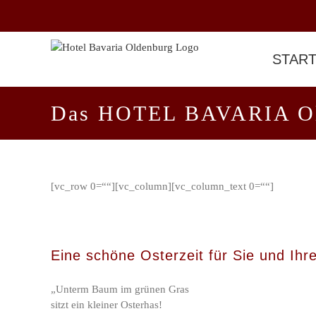
Zum
Inhalt
springen
STAR
Das HOTEL BAVARIA Old
[vc_row 0=““][vc_column][vc_column_text 0=““]
Eine schöne Osterzeit für Sie und Ihre
„Unterm Baum im grünen Gras
sitzt ein kleiner Osterhas!