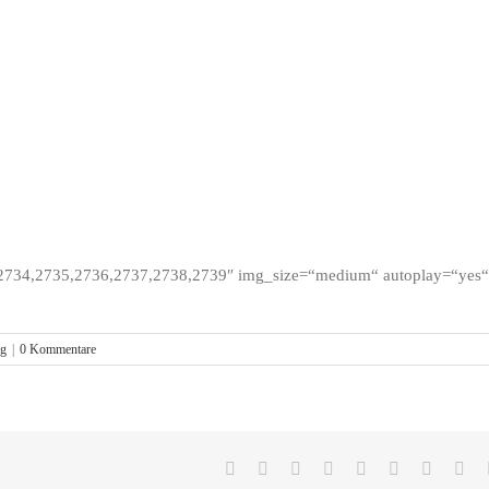
2734,2735,2736,2737,2738,2739″ img_size=“medium“ autoplay=“yes“
rg
|
0 Kommentare
Facebook
X
Reddit
LinkedIn
WhatsApp
Tumblr
Pinteres
Vk