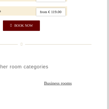
s
from € 119.00
BOOK NOW
her room categories
Business rooms