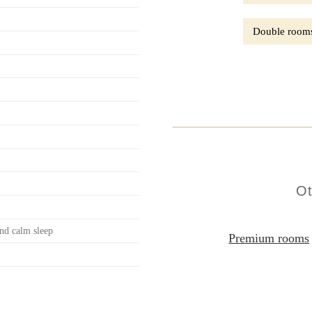
Double room
Ot
and calm sleep
Premium rooms