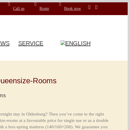
Call us
Route
Book now
EWS
SERVICE
ueensize-Rooms
oms
ernight stay in Oldenburg? Then you’ve come to the right
ze-rooms at a favourable price for single use or as a double
th a box-spring mattress (140/160×200). We guarantee you